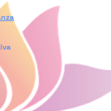
anza
iva