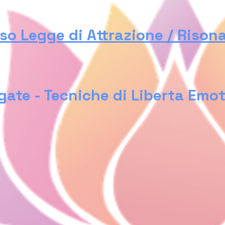
so Legge di Attrazione / Rison
gate - Tecniche di Liberta Emot