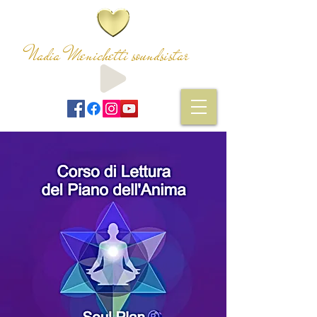
Nadia Menichetti soundsistar