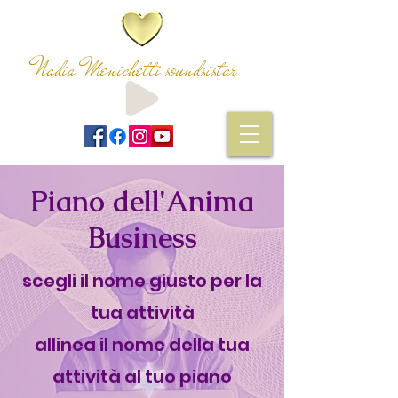
Nadia Menichetti soundsistar
Piano dell'Anima
Business
scegli il nome giusto per la
tua attività
allinea il nome della tua
attività al tuo piano