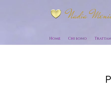
Nadia Menich
Home
Chi sono
Trattam
P