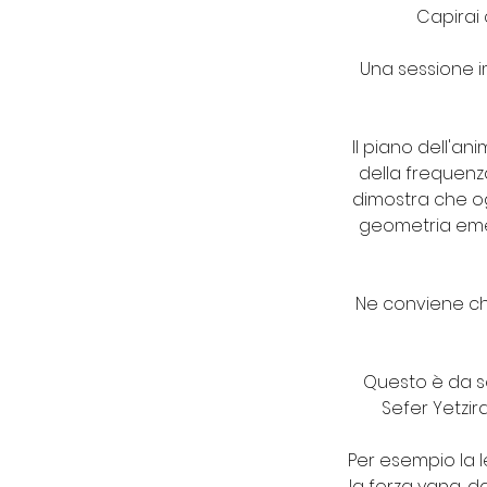
Capirai 
Una sessione i
Il piano dell'an
della frequenz
dimostra che o
geometria emet
Ne conviene ch
Questo è da se
Sefer Yetzir
Per esempio la l
la forza yang, da