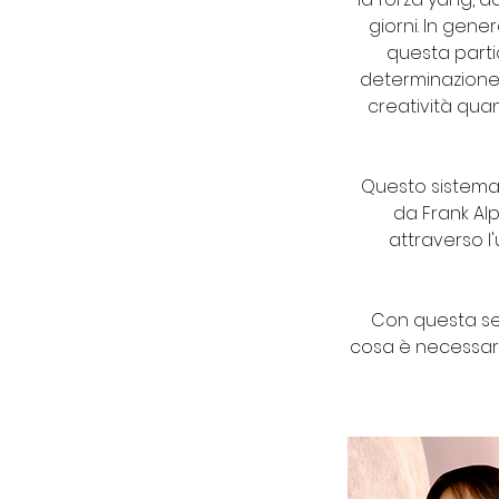
giorni. In gene
questa parti
determinazione 
creatività qua
Questo sistema c
da Frank Al
attraverso l'
Con questa sess
cosa è necessari