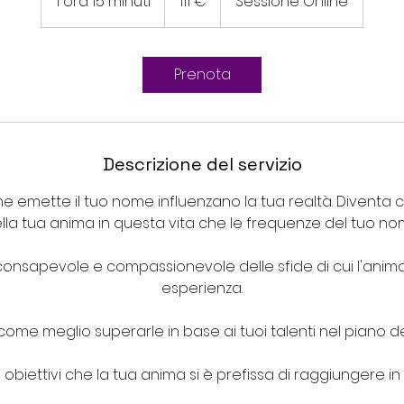
1 ora 15 minuti
1
111 €
Sessione Online
o
r
1
Prenota
5
m
i
n
Descrizione del servizio
u
t
e emette il tuo nome influenzano la tua realtà. Diventa
i
la tua anima in questa vita che le frequenze del tuo nom
consapevole e compassionevole delle sfide di cui l'anim
esperienza.
come meglio superarle in base ai tuoi talenti nel piano de
i obiettivi che la tua anima si è prefissa di raggiungere in