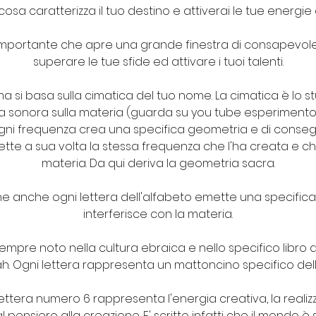
cosa caratterizza il tuo destino e attiverai le tue energie 
mportante che apre una grande finestra di consapevolez
superare le tue sfide ed attivare i tuoi talenti.
ima si basa sulla cimatica del tuo nome. La cimatica è lo st
a sonora sulla materia (guarda su you tube esperimento d
gni frequenza crea una specifica geometria e di conse
te a sua volta la stessa frequenza che l'ha creata e che 
materia. Da qui deriva la geometria sacra.
e anche ogni lettera dell'alfabeto emette una specific
interferisce con la materia.
mpre noto nella cultura ebraica e nello specifico libro 
ah. Ogni lettera rappresenta un mattoncino specifico del
ettera numero 6 rappresenta l'energia creativa, la realizz
l pensiero alla creazione. E' scritto infatti che il mondo è