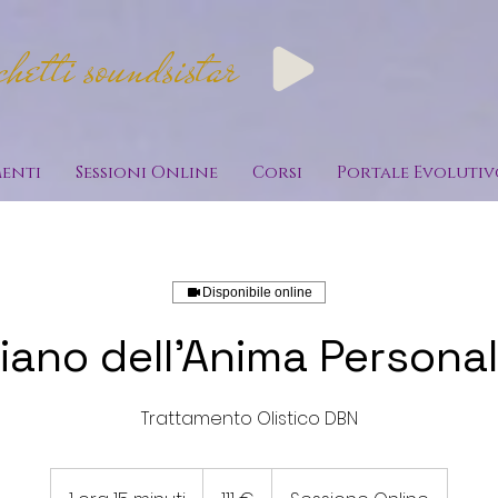
etti soundsistar
enti
Sessioni Online
Corsi
Portale Evolutiv
Disponibile online
iano dell'Anima Persona
Trattamento Olistico DBN
111
euro