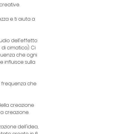
creative.
za e ti aiuta a
udio dell'effetto
i cimatica). Ci
guenza che ogni
influisce sulla
a frequenza che
della creazione
la creazione.
azione dell'idea,
 stato creato in 6