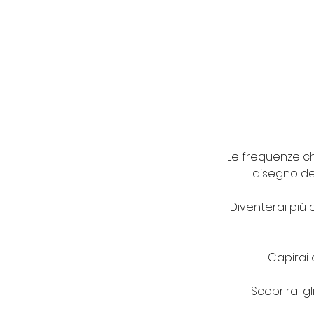
Le frequenze ch
disegno del
Diventerai più 
Capirai 
Scoprirai gl