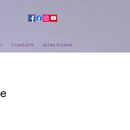
o
Contatti
Altre Pagine
le