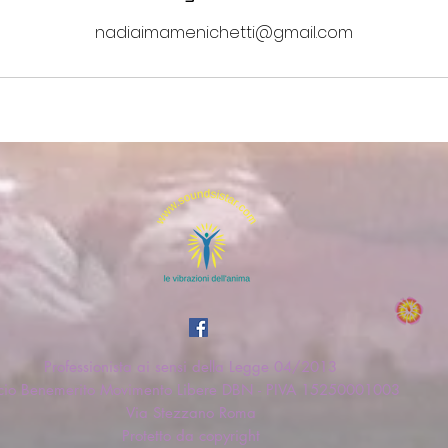
nadiaimamenichetti@gmail.com
Professionista ai sensi della Legge 04/2013
cio Benemerito Movimento Libere DBN - PIVA 15250001003
Via Stezzano Roma
Protetto da copyright