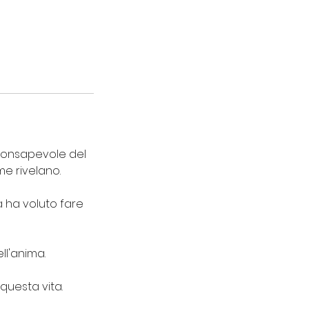
 consapevole del
e rivelano.
a ha voluto fare
ll'anima.
 questa vita.